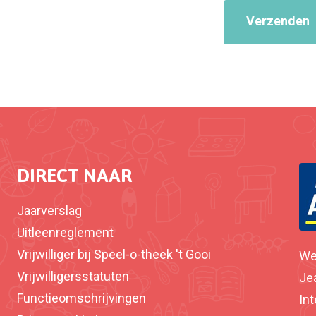
Verzenden
DIRECT NAAR
Jaarverslag
Uitleenreglement
Vrijwilliger bij Speel-o-theek 't Gooi
We
Vrijwilligersstatuten
Je
Functieomschrijvingen
In