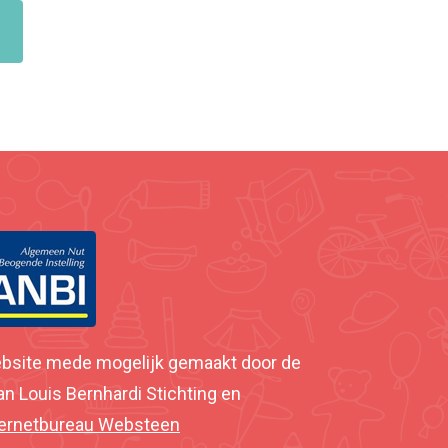
bsite mede mogelijk gemaakt door de
an Louis Bernhardi Stichting en
ternetbureau Websteen