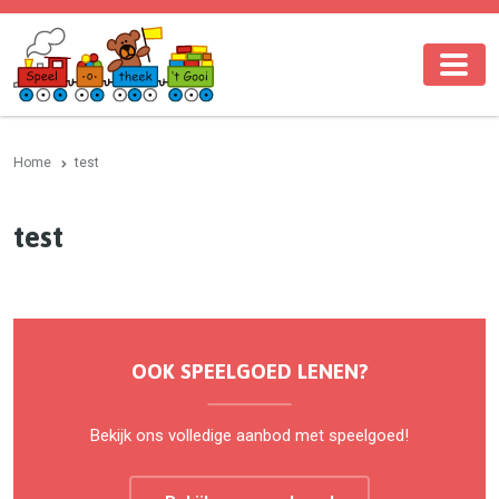
Home
test
test
OOK SPEELGOED LENEN?
Bekijk ons volledige aanbod met speelgoed!